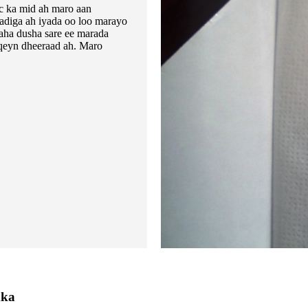
c ka mid ah maro aan
aadiga ah iyada oo loo marayo
aha dusha sare ee marada
aqeyn dheeraad ah. Maro
mka