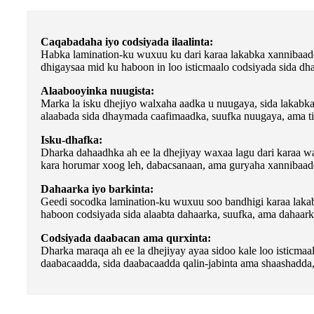
Caqabadaha iyo codsiyada ilaalinta:
Habka lamination-ku wuxuu ku dari karaa lakabka xannibaad
dhigaysaa mid ku haboon in loo isticmaalo codsiyada sida dhar
Alaabooyinka nuugista:
Marka la isku dhejiyo walxaha aadka u nuugaya, sida lakabk
alaabada sida dhaymada caafimaadka, suufka nuugaya, ama tirt
Isku-dhafka:
Dharka dahaadhka ah ee la dhejiyay waxaa lagu dari karaa wal
kara horumar xoog leh, dabacsanaan, ama guryaha xannibaadda
Dahaarka iyo barkinta:
Geedi socodka lamination-ku wuxuu soo bandhigi karaa lakab
haboon codsiyada sida alaabta dahaarka, suufka, ama dahaark
Codsiyada daabacan ama qurxinta:
Dharka maraqa ah ee la dhejiyay ayaa sidoo kale loo isticma
daabacaadda, sida daabacaadda qalin-jabinta ama shaashadda,