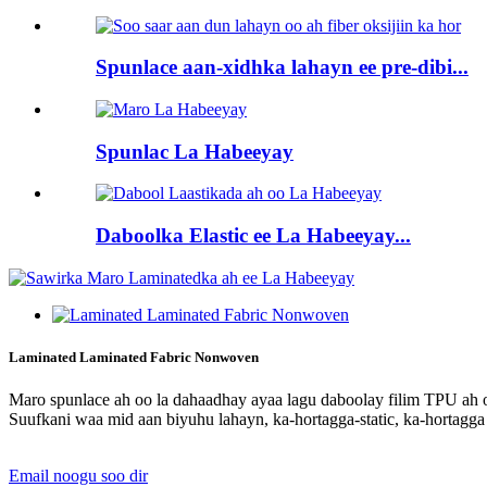
Spunlace aan-xidhka lahayn ee pre-dibi...
Spunlac La Habeeyay
Daboolka Elastic ee La Habeeyay...
Laminated Laminated Fabric Nonwoven
Maro spunlace ah oo la dahaadhay ayaa lagu daboolay filim TPU ah o
Suufkani waa mid aan biyuhu lahayn, ka-hortagga-static, ka-hortagg
Email noogu soo dir