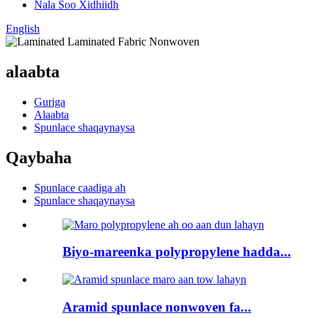
Nala Soo Xidhiidh
English
alaabta
Guriga
Alaabta
Spunlace shaqaynaysa
Qaybaha
Spunlace caadiga ah
Spunlace shaqaynaysa
Biyo-mareenka polypropylene hadda...
Aramid spunlace nonwoven fa...