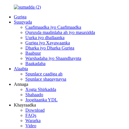
Guriga
Suuqyada
Caafimaadka iyo Caafimaadka
Quruxda maalinlaha ah iyo masaxidda
Uurka iyo dhallaanka
Guriga iyo Xayawaanka
Dharka iyo Dharka Guriga
Baabuur
Warshadaha iyo Shaandhaynta
Baakadaha
Alaabta
Spunlace caadiga ah
Spunlace shaqaynaysa
Annaga
Xogta Shirkadda
Shahaado
Joogitaanka YDL
Khayraadka
Download
FAQs
Wararka
Video