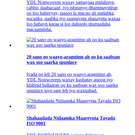
YDL Nonwovens waxay samaysaa midabayn,
cabbir, daabacaad, iyo isbuunyo dhammaystiran
oo loo habeeyay, taasoo la macno ah midabka,
gacanka, qaabka iyo saamaynta shaqaynta waxaa
loo habayn karaa si loo daboolo shuruudaha
macaamiisha.
20 sano oo waayo-aragnimo ah oo ku saabsan
wax soo saarka spunlace
Iyada oo leh 20 sano oo waayo-aragnimo ah,
YDL Nonwovens waxay kasbatay aqoon iyo
khibrad ballaaran oo ku saabsan wax soo saarka
spunlace tayo sare leh iyo waxqabad.
Shahaadada Nidaamka Maareynta Tayada
ISO 9001