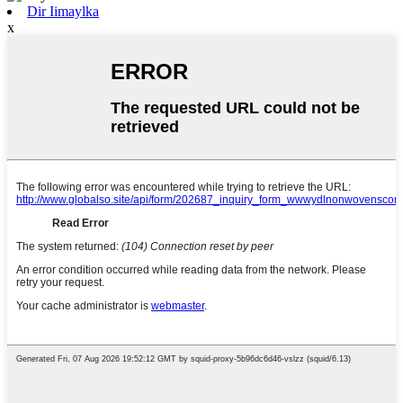
Dir Iimaylka
x