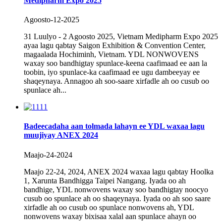
Medipharm Expo 2025
Agoosto-12-2025
31 Luulyo - 2 Agoosto 2025, Vietnam Medipharm Expo 2025
ayaa lagu qabtay Saigon Exhibition & Convention Center,
magaalada Hochiminh, Vietnam. YDL NONWOVENS
waxay soo bandhigtay spunlace-keena caafimaad ee aan la
toobin, iyo spunlace-ka caafimaad ee ugu dambeeyay ee
shaqeynaya. Annagoo ah soo-saare xirfadle ah oo cusub oo
spunlace ah...
Badeecadaha aan tolmada lahayn ee YDL waxaa lagu
muujiyay ANEX 2024
Maajo-24-2024
Maajo 22-24, 2024, ANEX 2024 waxaa lagu qabtay Hoolka
1, Xarunta Bandhigga Taipei Nangang. Iyada oo ah
bandhige, YDL nonwovens waxay soo bandhigtay noocyo
cusub oo spunlace ah oo shaqeynaya. Iyada oo ah soo saare
xirfadle ah oo cusub oo spunlace nonwovens ah, YDL
nonwovens waxay bixisaa xalal aan spunlace ahayn oo