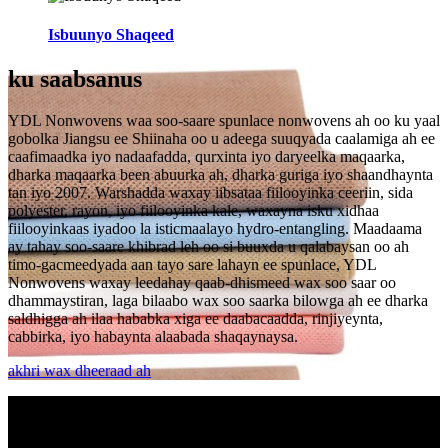
Isbuunyo Shaqeed
ku saabsan
us
YDL Nonwovens waa soo-saare spunlace nonwovens ah oo ku yaal
gobolka Jiangsu ee Shiinaha oo u adeega suuqyada caalamiga ah ee
caafimaadka iyo nadaafadda, qurxinta iyo daryeelka maqaarka,
dharka maqaarka been abuurka ah, dharka guriga iyo shaandhaynta
tan iyo 2007. Warshadda waxay iibsataa fiilooyinka ceeriin, sida
polyester, rayon, iyo fiilooyinka kale, waxayna isku xidhaa
fiilooyinkaas iyadoo la isticmaalayo hydro-entangling. Maadaama
ay tahay soo-saare khibrad leh oo si buuxda u qalabaysan oo ah
timo-gacmeedyada aan tayo sare lahayn ee spunlace, YDL
Nonwovens waxay leedahay qaab-dhismeed wax soo saar oo
dhammaystiran, laga bilaabo wax soo saarka bilowga ah ee dharka
saldhigga ah ilaa hababka xiga ee daabacaadda, rinjiyeynta,
cabbirka, iyo habaynta alaabada shaqaynaysa.
akhri wax dheeraad ah