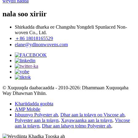
weydii hadda
nala soo xiriir
Shirkadda dharka ee Changshu Yongdeli Spunlaced Non-
woven Co., Ltd.
＋86 18018165529
elane@ydlnonwovens.com
© Xuquuqda daabacaadda - 2010-2026: Dhammaan Xuquuqaha
Way Dhawrsan Yihiin.
Khariidadda goobta
AMP Mobile
Isbuunyo Polyester ah
,
Dhar aan la tolayn oo Viscose ah
,
Polyester aan la tolayn
,
Xayawaanka aan la tolayn
,
Viscose
aan la tolayn
,
Dhar aan lahayn tolmo Polyester ah
,