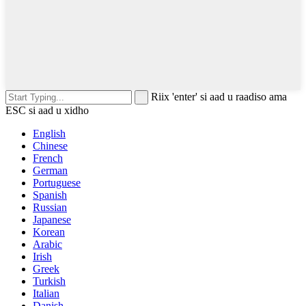
Riix 'enter' si aad u raadiso ama
ESC si aad u xidho
English
Chinese
French
German
Portuguese
Spanish
Russian
Japanese
Korean
Arabic
Irish
Greek
Turkish
Italian
Danish