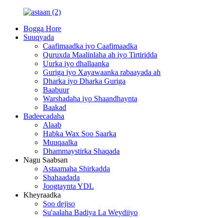
Bogga Hore
Suuqyada
Caafimaadka iyo Caafimaadka
Quruxda Maalinlaha ah iyo Tirtiridda
Uurka iyo dhallaanka
Guriga iyo Xayawaanka rabaayada ah
Dharka iyo Dharka Guriga
Baabuur
Warshadaha iyo Shaandhaynta
Baakad
Badeecadaha
Alaab
Habka Wax Soo Saarka
Muuqaalka
Dhammaystirka Shaqada
Nagu Saabsan
Astaamaha Shirkadda
Shahaadada
Joogtaynta YDL
Kheyraadka
Soo dejiso
Su'aalaha Badiya La Weydiiyo