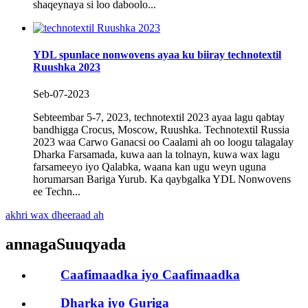
shaqeynaya si loo daboolo...
YDL spunlace nonwovens ayaa ku biiray technotextil
Ruushka 2023
Seb-07-2023
Sebteembar 5-7, 2023, technotextil 2023 ayaa lagu qabtay
bandhigga Crocus, Moscow, Ruushka. Technotextil Russia
2023 waa Carwo Ganacsi oo Caalami ah oo loogu talagalay
Dharka Farsamada, kuwa aan la tolnayn, kuwa wax lagu
farsameeyo iyo Qalabka, waana kan ugu weyn uguna
horumarsan Bariga Yurub. Ka qaybgalka YDL Nonwovens
ee Techn...
akhri wax dheeraad ah
annaga
Suuqyada
Caafimaadka iyo Caafimaadka
Dharka iyo Guriga