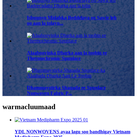
Isbuunyo Midabka Beddelaya oo Sawir leh
oo aan la tolayn...
Alaabooyinka Dharka aan la toobin ee
Thermochromic Spunlace
Dhammaystirka Shaqada ee Spunlace
Nonwoven Fabric P...
war
macluumaad
YDL NONWOVENS ayaa lagu soo bandhigay Vietnam