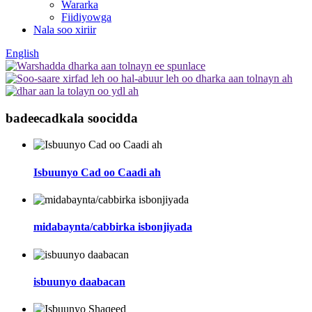
Wararka
Fiidiyowga
Nala soo xiriir
English
badeecad
kala soocidda
Isbuunyo Cad oo Caadi ah
midabaynta/cabbirka isbonjiyada
isbuunyo daabacan