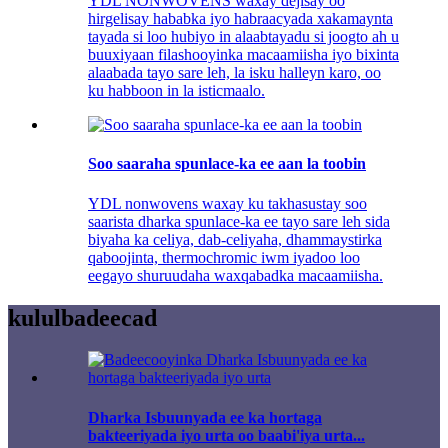
YDL NONWOVENS waxay dejisay oo
hirgelisay hababka iyo habraacyada xakamaynta
tayada si loo hubiyo in alaabtayadu si joogto ah u
buuxiyaan filashooyinka macaamiisha iyo bixinta
alaabada tayo sare leh, la isku halleyn karo, oo
ku habboon in la isticmaalo.
Soo saaraha spunlace-ka ee aan la toobin
YDL nonwovens waxay ku takhasustay soo
saarista dharka spunlace-ka ee tayo sare leh sida
biyaha ka celiya, dab-celiyaha, dhammaystirka
qaboojinta, thermochromic iwm iyadoo loo
eegayo shuruudaha waxqabadka macaamiisha.
kulul
badeecad
Dharka Isbuunyada ee ka hortaga
bakteeriyada iyo urta oo baabi'iya urta...